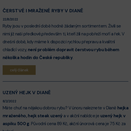
ČERSTVÉ I MRAŽENÉ RYBY V DIANĚ
22/8/2022
Ryby jsou v poslední době hodně žádaným sortimentem. Živili se
nimi již naši předkové,především ti, kteří žili na pobřeží moří a řek. V
dnešní době, kdy máme k dispozici rychlou přepravu a kvalitní
chladící vozy,
není problém dopravit čerstvou rybu během
několika hodin do České republiky
.
celý článek
UZENÝ HEJK V DIANĚ
8/2/2022
Máte chuť na nějakou dobrou rybu? V únoru naleznete v Dianě
hejka
mraženého, hejk steak uzený
a v akční nabídce je
uzený hejk v
aspiku 500 g
. Původní cena 89 Kč, akční únorová cena je 75 Kč za