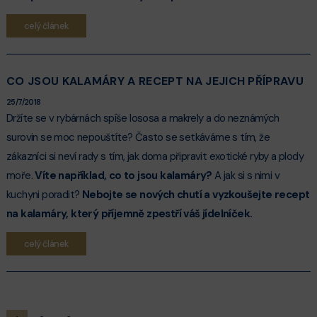
celý článek
CO JSOU KALAMÁRY A RECEPT NA JEJICH PŘÍPRAVU
25/7/2018
Držíte se v rybárnách spíše lososa a makrely a do neznámých
surovin se moc nepouštíte? Často se setkáváme s tím, že
zákazníci si neví rady s tím, jak doma připravit exotické ryby a plody
moře.
Víte například, co to jsou kalamáry?
A jak si s nimi v
kuchyni poradit?
Nebojte se nových chutí a vyzkoušejte recept
na kalamáry, který příjemně zpestří váš jídelníček.
celý článek