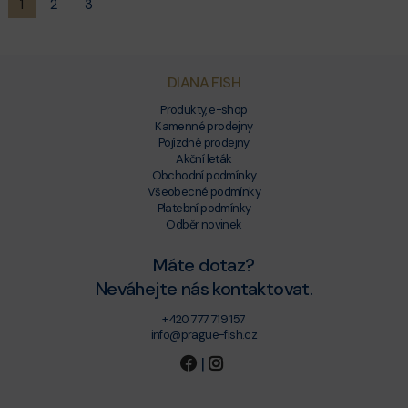
1
2
3
DIANA FISH
Produkty, e-shop
Kamenné prodejny
Pojízdné prodejny
Akční leták
Obchodní podmínky
Všeobecné podmínky
Platební podmínky
Odběr novinek
Máte dotaz?
Neváhejte nás kontaktovat.
+420 777 719 157
info@prague-fish.cz
|