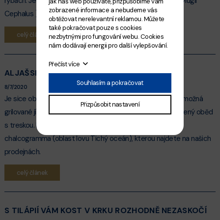
rybách. Jedná se o mořskou rybu
Cípal hlavatý
(latinsky Mugil
jak náš web používáte, přizpůsobíme vám
zobrazené informace a nebudeme vás
Cephalus ) - filet.
obtěžovat nerelevantní reklamou. Můžete
také pokračovat pouze s cookies
celý článek
nezbytnými pro fungování webu. Cookies
nám dodávají energii pro další vylepšování.
Přečíst více
ALJAŠSKÁ TRESKA A DALŠÍ DRUHY V DIANĚ
Souhlasím a pokračovat
8/7/2020
Je sice období grilování, ale všeho moc škodí a už se vám možná
Přizpůsobit nastavení
grilované jídlo přejídá. Doporučujeme vám udělat si odlehčený oběd
s treskou. Doporučujeme
tresku aljašskou
Theragra
chalcogramma (oblast lovu Tichý oceán), kterou najdete na našich
prodejnách.
celý článek
S TILÁPIÍ VÁM KOST V KRKU ROZHODNĚ NEZASKOČÍ