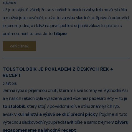
19/6/2019
Už jste si jistě všimli, že se v našich lednicích zabydlela nová rybička
a možná jste nevěděli, co že to za rybu vlastně je. Správná odpověď
je jenom jedna, a i když na první pohled si ji naši zákazníci pletou s
pražmou, není to ona. Je to
tilápie
.
celý článek
TOLSTOLOBIK JE POKLADEM Z ČESKÝCH ŘEK +
RECEPT
21/11/2018
Jemná ryba s příjemnou chutí, která má své kořeny ve Východní Asii
a v našich řekách byla vysazena před více než padesáti lety – to je
tolstolobik
, který stojí v povědomí lidí ve stínu známějších ryb,
avšak
v kulinářství a výživě se drží přední příčky
. Pojďme si tuto
výtečnou sladkovodní rybu představit blíže a samozřejmě
v závěru
nezapomeneme na lahodný recept
.