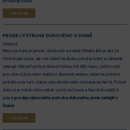
prospívají zdraví.
celý článek
PRODEJ PSTRUHA DUHOVÉHO V DIANĚ
22/9/2022
Maso pstruha je jemné, vločkovité a měkké. Mnoho lidí se diví, že
chutná jako losos, ale vše záleží na druhu pstruha, který si zákazník
zakoupí. Někteří pstruzi duhoví mohou mít bílé maso, zatímco jiní
jsou více růžoví nebo oranžoví. Barevná variace závisí na potravě
pstruha a na tom, zda je ryba divoká nebo chovaná na farmě. Pstruh
duhový je méně rybí a méně tučný než losos a hlavně levnější! A
právě
prodej výborného pstruha duhového jsme zahájili v
Dianě
.
celý článek