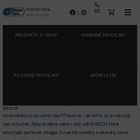
chutná ryba,
|
dobrá cena
PRODUKTY, E-SHOP
KAMENNÉ PRODEJNY
POJÍZDNÉ PRODEJNY
AKČNÍ LETÁK
O RYBÁCH
UZENÉ RYBY
19/5/2025
Vyzkoušeli jste už uzené ryby? Pokud ne, tak věřte, že je nejvyšší
čas ochutnat. Ryby si udíme sami v naší udírně REICH, která
umožňuje zachovat omega-3 mastné kyseliny a vitamíny, které