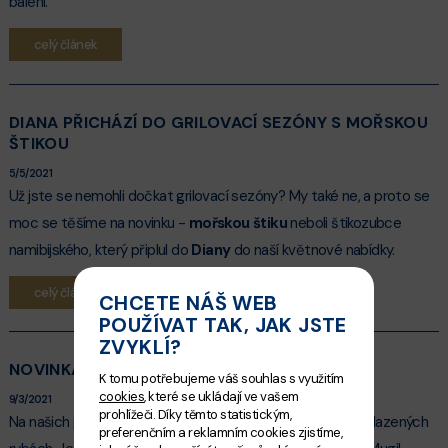
balení.
celý článek
DIANA PŘICHÁZÍ DO GRILOVACÍ SEZÓNY S MOŘSKOU
ŠTIKOU
5/5/2021
Už jste se nemohli dočkat grilovací sezóny? My také ne, a proto se
moc se těšíme na novinku -
mořskou štiku
neboli štikozubce
namibijského, který připlul do
Diany
do naší květnové nabídky.
celý článek
CHCETE NÁŠ WEB
POUŽÍVAT TAK, JAK JSTE
ZVYKLÍ?
NOVINKA V DIANĚ - CÍPAL HLAVATÝ
K tomu potřebujeme váš souhlas s využitím
cookies
, které se ukládají ve vašem
9/3/2021
prohlížeči. Díky těmto statistickým,
Na našich pevných prodejnách přicházíme s novinkou v chlazených
preferenčním a reklamním cookies zjistíme,