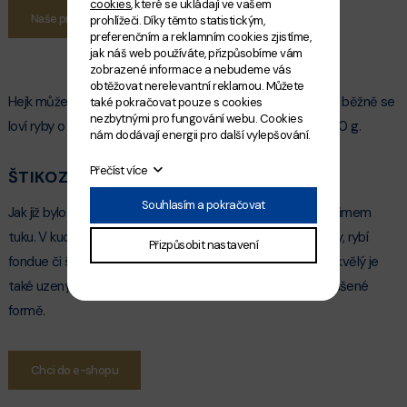
cookies
, které se ukládají ve vašem
Naše prodejny
prohlížeči. Díky těmto statistickým,
preferenčním a reklamním cookies zjistíme,
jak náš web používáte, přizpůsobíme vám
zobrazené informace a nebudeme vás
obtěžovat nerelevantní reklamou. Můžete
Hejk může dosahovat maximální hmotnosti přes 10 kg, ale běžně se
také pokračovat pouze s cookies
nezbytnými pro fungování webu. Cookies
loví ryby o váze 1,5 – 3 kg. Nutriční hodnota je 324 KJ na 100 g.
nám dodávají energii pro další vylepšování.
Přečíst více
ŠTIKOZUBEC A JEHO VYUŽITÍ V KUCHYNI
Souhlasím a pokračovat
Jak již bylo zmíněno, štikozubec má pevné bílé maso s minimem
tuku. V kuchyni má proto široké využití – lze použít na filety, rybí
Přizpůsobit nastavení
fondue či špízy. Hodí se pro grilování, zapékání i smažení, skvělý je
také uzený hejk. V jižních zemích je tato ryba oblíbená v sušené
formě.
Chci do e-shopu