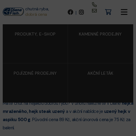
chutná ryba,
|
dobrá cena
PRODUKTY, E-SHOP
KAMENNÉ PRODEJNY
POJÍZDNÉ PRODEJNY
AKČNÍ LETÁK
8/2/2022
UZENÝ HEJK V DIANĚ
Máte chuť na nějakou dobrou rybu? V únoru naleznete v Dianě
hejka
mraženého, hejk steak uzený
a v akční nabídce je
uzený hejk v
aspiku 500 g
. Původní cena 89 Kč, akční únorová cena je 75 Kč za
balení.