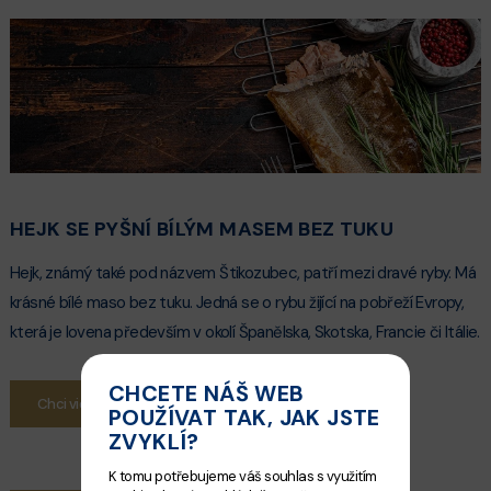
HEJK SE PYŠNÍ BÍLÝM MASEM BEZ TUKU
Hejk, známý také pod názvem Štikozubec, patří mezi dravé ryby. Má
krásné bílé maso bez tuku. Jedná se o rybu žijící na pobřeží Evropy,
která je lovena především v okolí Španělska, Skotska, Francie či Itálie.
CHCETE NÁŠ WEB
Chci vidět akční leták
POUŽÍVAT TAK, JAK JSTE
ZVYKLÍ?
K tomu potřebujeme váš souhlas s využitím