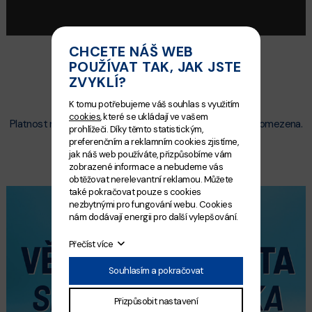
CHCETE NÁŠ WEB
POUŽÍVAT TAK, JAK JSTE
ZVYKLÍ?
AKTUÁLNÍ NABÍDKA VÝROBKŮ
K tomu potřebujeme váš souhlas s využitím
cookies
, které se ukládají ve vašem
Platnost nabídky od 1.1.2025, věrnostní karta není časově omezena.
prohlížeči. Díky těmto statistickým,
preferenčním a reklamním cookies zjistíme,
jak náš web používáte, přizpůsobíme vám
zobrazené informace a nebudeme vás
obtěžovat nerelevantní reklamou. Můžete
také pokračovat pouze s cookies
nezbytnými pro fungování webu. Cookies
nám dodávají energii pro další vylepšování.
Přečíst více
Souhlasím a pokračovat
Přizpůsobit nastavení