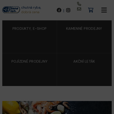
chutná ryba,
|
dobrá cena
PRODUKTY, E-SHOP
KAMENNÉ PRODEJNY
POJÍZDNÉ PRODEJNY
AKČNÍ LETÁK
VĚRNOSTNÍ KARTA
- DIANA
FISH