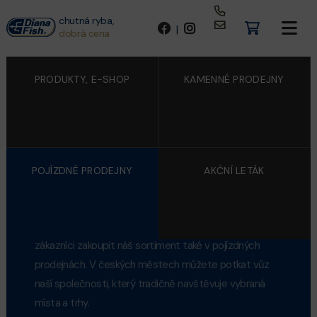
chutná ryba,
|
dobrá cena
PRODUKTY, E-SHOP
KAMENNÉ PRODEJNY
POJÍZDNÉ PRODEJNY
AKČNÍ LETÁK
POJIZDNÉ PRODEJNY
Kromě
kamenných prodejen
a
zásobování
mohou
zákazníci zakoupit náš sortiment také v pojízdných
prodejnách. V českých městech můžete potkat vůz
naší společnosti, který tradičně navštěvuje vybraná
místa a trhy.