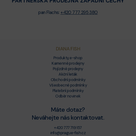
PARTNERSKÁ PRODEJNA ZÁPADNÍ ČECHY
pan Flachs:
+420 777 295 380
DIANA FISH
Produkty, e-shop
Kamenné prodejny
Pojízdné prodejny
Akční leták
Obchodní podmínky
Všeobecné podmínky
Platební podmínky
Odběr novinek
Máte dotaz?
Neváhejte nás kontaktovat.
+420 777 719 157
info@prague-fish.cz