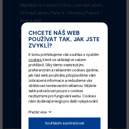
Například ve městech Děčín, Lysá nad Labem,
Ústí nad Labem, Praha 4 - Modřany, Praha 6 -
Řepy a další.
Pro aktuální cesty pojízných prodejen sledujte
CHCETE NÁŠ WEB
měsíční rozpis.
POUŽÍVAT TAK, JAK JSTE
ZVYKLÍ?
V případě jakýchkoliv dotazů se obraťte na
K tomu potřebujeme váš souhlas s využitím
cookies
, které se ukládají ve vašem
obchodní oddělení.
prohlížeči. Díky těmto statistickým,
Ivana Šibravová - obchodní oddělení
preferenčním a reklamním cookies zjistíme,
jak náš web používáte, přizpůsobíme vám
Tel.:
+420 777 719 155
zobrazené informace a nebudeme vás
E-mail:
ivana.sibravova@prague-fish.cz
obtěžovat nerelevantní reklamou. Můžete
také pokračovat pouze s cookies
nezbytnými pro fungování webu. Cookies
Josef Glover - řidič - prodejce
nám dodávají energii pro další vylepšování.
Tel.:
+420 739 093 505
Přečíst více
Souhlasím a pokračovat