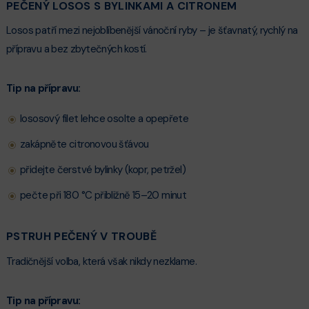
PEČENÝ LOSOS S BYLINKAMI A CITRONEM
Losos patří mezi nejoblíbenější vánoční ryby – je šťavnatý, rychlý na
přípravu a bez zbytečných kostí.
Tip na přípravu:
lososový filet lehce osolte a opepřete
zakápněte citronovou šťávou
přidejte čerstvé bylinky (kopr, petržel)
pečte při 180 °C přibližně 15–20 minut
PSTRUH PEČENÝ V TROUBĚ
Tradičnější volba, která však nikdy nezklame.
Tip na přípravu: