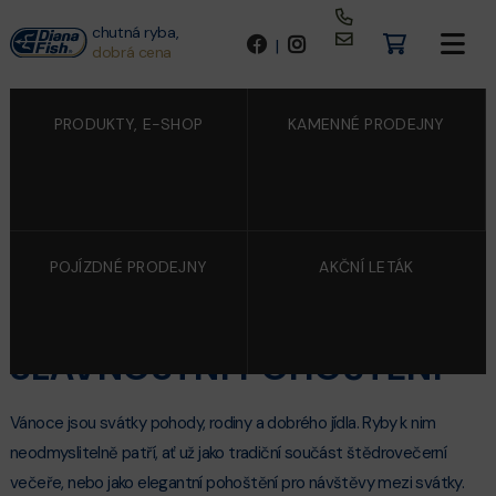
chutná ryba,
|
dobrá cena
PRODUKTY, E-SHOP
KAMENNÉ PRODEJNY
POJÍZDNÉ PRODEJNY
AKČNÍ LETÁK
15/12/2025
ŠTĚDROVEČERNÍ VEČEŘE I
SLAVNOSTNÍ POHOŠTĚNÍ
Vánoce jsou svátky pohody, rodiny a dobrého jídla. Ryby k nim
neodmyslitelně patří, ať už jako tradiční součást štědrovečerní
večeře, nebo jako elegantní pohoštění pro návštěvy mezi svátky.