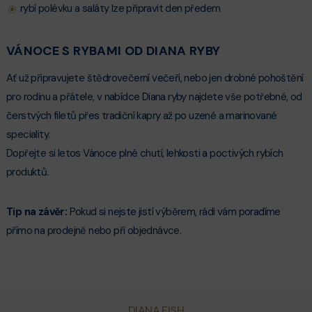
rybí polévku a saláty lze připravit den předem
VÁNOCE S RYBAMI OD DIANA RYBY
Ať už připravujete štědrovečerní večeři, nebo jen drobné pohoštění
pro rodinu a přátele, v nabídce Diana ryby najdete vše potřebné, od
čerstvých filetů přes tradiční kapry až po uzené a marinované
speciality.
Dopřejte si letos Vánoce plné chutí, lehkosti a poctivých rybích
produktů.
Tip na závěr:
Pokud si nejste jistí výběrem, rádi vám poradíme
přímo na prodejně nebo při objednávce.
DIANA FISH