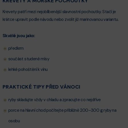
KREVETY A MOŘSKÉ POCHOUTKY
Krevety patří mezi nejoblíbenější slavnostní pochoutky. Stačí je
krátce upravit podle návodu nebo zvolit již marinovanou variantu.
Skvělé jsou jako:
předkrm
součást studené mísy
lehké pohoštění k vínu
PRAKTICKÉ TIPY PŘED VÁNOCI
ryby skladujte vždy v chladu a zpracujte co nejdříve
porce na hlavní chod počítejte přibližně 200–300 g ryby na
osobu