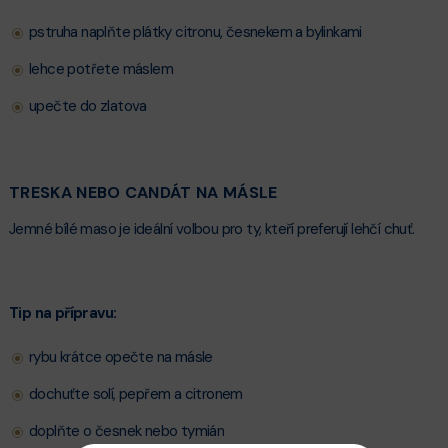
pstruha naplňte plátky citronu, česnekem a bylinkami
lehce potřete máslem
upečte do zlatova
TRESKA NEBO CANDÁT NA MÁSLE
Jemné bílé maso je ideální volbou pro ty, kteří preferují lehčí chuť.
Tip na přípravu:
rybu krátce opečte na másle
dochuťte solí, pepřem a citronem
doplňte o česnek nebo tymián