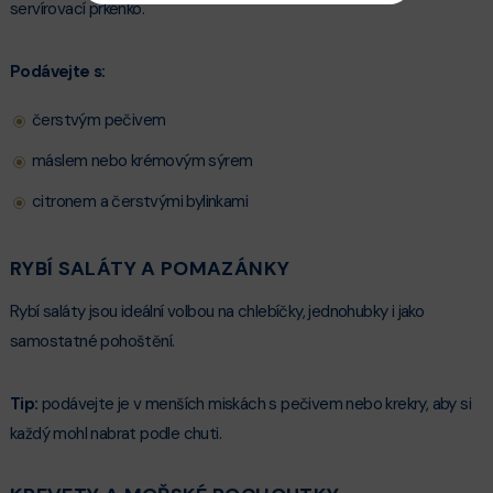
servírovací prkénko.
Podávejte s:
čerstvým pečivem
máslem nebo krémovým sýrem
citronem a čerstvými bylinkami
RYBÍ SALÁTY A POMAZÁNKY
Rybí saláty jsou ideální volbou na chlebíčky, jednohubky i jako
samostatné pohoštění.
Tip:
podávejte je v menších miskách s pečivem nebo krekry, aby si
každý mohl nabrat podle chuti.