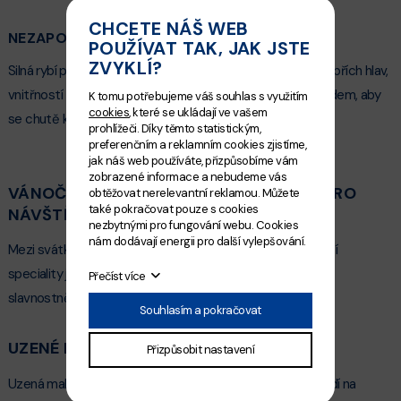
CHCETE NÁŠ WEB
NEZAPOMEŇTE NA RYBÍ POLÉVKU
POUŽÍVAT TAK, JAK JSTE
ZVYKLÍ?
Silná rybí polévka je základ českých Vánoc. Připravte ji z kapřích hlav,
vnitřností z kapra (jikry, mlíčí) a zeleniny – ideálně den předem, aby
K tomu potřebujeme váš souhlas s využitím
cookies
, které se ukládají ve vašem
se chutě krásně propojily.
prohlížeči. Díky těmto statistickým,
preferenčním a reklamním cookies zjistíme,
jak náš web používáte, přizpůsobíme vám
zobrazené informace a nebudeme vás
VÁNOČNÍ POHOŠTĚNÍ A STUDENÉ MÍSY PRO
obtěžovat nerelevantní reklamou. Můžete
také pokračovat pouze s cookies
NÁVŠTĚVY
nezbytnými pro fungování webu. Cookies
nám dodávají energii pro další vylepšování.
Mezi svátky se u stolu často střídají návštěvy, a právě rybí
speciality jsou skvělou volbou, jsou lehké, chutné a působí
Přečíst více
slavnostně.
Souhlasím a pokračovat
UZENÉ RYBY
Přizpůsobit nastavení
Uzená makrela, losos nebo máslová ryba se perfektně hodí na