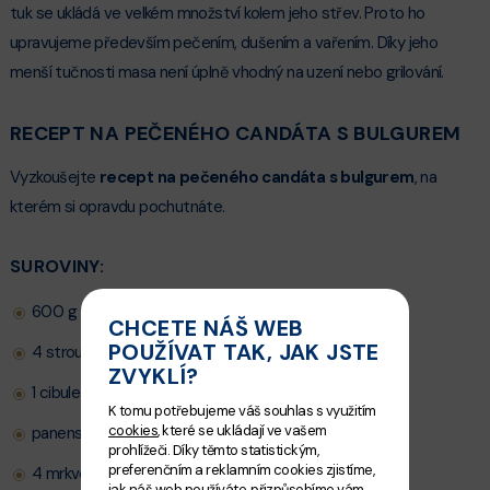
tuk se ukládá ve velkém množství kolem jeho střev. Proto ho
upravujeme především pečením, dušením a vařením. Díky jeho
menší tučnosti masa není úplně vhodný na uzení nebo grilování.
RECEPT NA PEČENÉHO CANDÁTA S BULGUREM
Vyzkoušejte
recept na pečeného candáta s bulgurem
, na
kterém si opravdu pochutnáte.
SUROVINY:
600 g fiIet candáta obecného
CHCETE NÁŠ WEB
POUŽÍVAT TAK, JAK JSTE
4 stroužky česneku
ZVYKLÍ?
1 cibule
K tomu potřebujeme váš souhlas s využitím
cookies
, které se ukládají ve vašem
panenský olivový olej
prohlížeči. Díky těmto statistickým,
preferenčním a reklamním cookies zjistíme,
4 mrkve
jak náš web používáte, přizpůsobíme vám