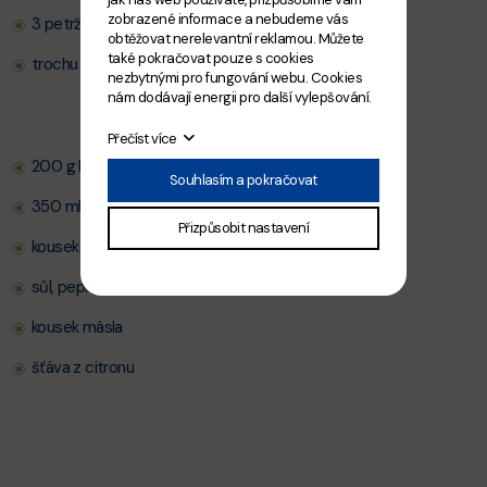
zobrazené informace a nebudeme vás
3 petržele
obtěžovat nerelevantní reklamou. Můžete
také pokračovat pouze s cookies
trochu řapíkatého celeru
nezbytnými pro fungování webu. Cookies
nám dodávají energii pro další vylepšování.
Přečíst více
200 g bulguru
Souhlasím a pokračovat
350 ml kuřecího vývaru
Přizpůsobit nastavení
kousek dobrého tvrdého sýra
sůl, pepř
kousek másla
šťáva z citronu