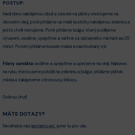
POSTUP:
Nadrobno nakrájenou cibuli a česnek na plátky orestujeme na
olivovém oleji, poté přidáme na malé kostičky nakrájenou zeleninu a
ještě chvíli restujeme. Poté přidáme bulgur, který podlijeme
vývarem, osolíme, opepříme a vaříme za občasného míchání asi 25
minut. Potom přidáme kousek másla a nastrouhaný sýr.
Filety candáta
osolíme a opepříme a opečeme na oleji. Nakonec
na rybu, kterou jsme položili na zeleninu a bulgur, přidáme plátek
másla a zakápneme citronovou šťávou.
Dobrou chuť!
MÁTE DOTAZY?
Neváhejte nás
kontaktovat
, jsme tu pro vás.