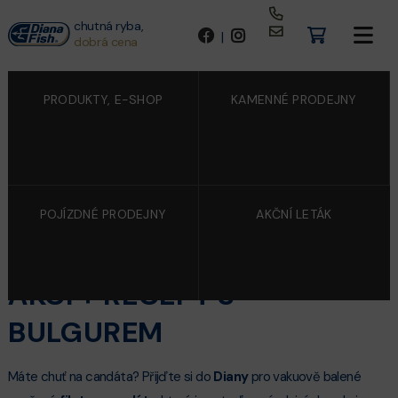
chutná ryba,
|
dobrá cena
PRODUKTY, E-SHOP
KAMENNÉ PRODEJNY
POJÍZDNÉ PRODEJNY
AKČNÍ LETÁK
22/7/2020
FILETY Z CANDÁTA NYNÍ V
AKCI + RECEPT S
BULGUREM
Máte chuť na candáta? Přijďte si do
Diany
pro vakuově balené