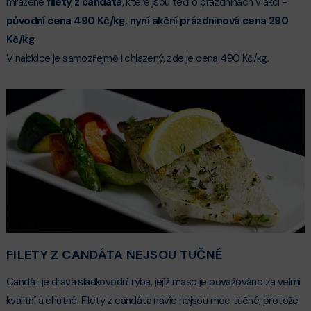
mražené
filety z candáta
, které jsou teď o prázdninách v akci -
původní cena 490 Kč/kg, nyní akční prázdninová cena 290
Kč/kg
.
V nabídce je samozřejmě i chlazený, zde je cena 490 Kč/kg.
FILETY Z CANDÁTA NEJSOU TUČNÉ
Candát je dravá sladkovodní ryba, jejíž maso je považováno za velmi
kvalitní a chutné. Filety z candáta navíc nejsou moc tučné, protože