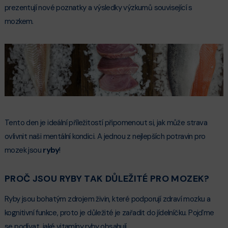
prezentují nové poznatky a výsledky výzkumů související s
mozkem.
Tento den je ideální příležitostí připomenout si, jak může strava
ovlivnit naši mentální kondici. A jednou z nejlepších potravin pro
mozek jsou
ryby
!
PROČ JSOU RYBY TAK DŮLEŽITÉ PRO MOZEK?
Ryby jsou bohatým zdrojem živin, které podporují zdraví mozku a
kognitivní funkce, proto je důležité je zařadit do jídelníčku. Pojďme
se podívat, jaké vitamíny ryby obsahují.