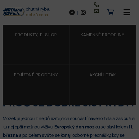
chutná ryba,
|
dobrá cena
PRODUKTY, E-SHOP
KAMENNÉ PRODEJNY
POJÍZDNÉ PRODEJNY
AKČNÍ LETÁK
5/3/2025
EVROPSKÝ DEN MOZKU:
PROČ JE DOBRÉ JÍST RYBY?
Mozek je jednou z nejdůležitějších součástí našeho těla a zaslouží si
tu nejlepší možnou výživu.
Evropský den mozku
se slaví kolem
11.
března
a po celém světě se konají odborné přednášky, kdy se