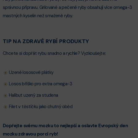
správnou přípravu. Grilované a pečené ryby obsahují více omega-3
mastných kyselin než smažené ryby.
TIP NA ZDRAVÉ RYBÍ PRODUKTY
Chcete si dopřát rybu snadno a rychle? Vyzkoušejte:
Uzené lososové plátky
Losos bříško pro extra omega-3
Halibut uzený za studena
Filet v těstíčku jako chutný oběd
Dopřejte svému mozku to nejlepší a oslavte Evropský den
mozku zdravou porcí ryb!