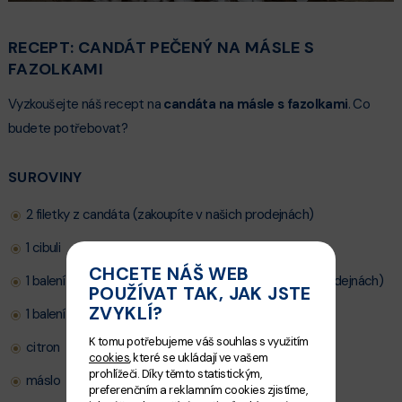
RECEPT: CANDÁT PEČENÝ NA MÁSLE S
FAZOLKAMI
Vyzkoušejte náš recept na
candáta na másle s fazolkami
. Co
budete potřebovat?
SUROVINY
2 filetky z candáta (zakoupíte v našich prodejnách)
1 cibuli
CHCETE NÁŠ WEB
1 balení zelených fazolek 350 g (zakoupíte v našich prodejnách)
POUŽÍVAT TAK, JAK JSTE
ZVYKLÍ?
1 balení nivy
K tomu potřebujeme váš souhlas s využitím
citron
cookies
, které se ukládají ve vašem
prohlížeči. Díky těmto statistickým,
máslo
preferenčním a reklamním cookies zjistíme,