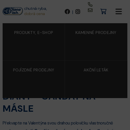
chutná ryba,
|
dobrá cena
PRODUKTY, E-SHOP
KAMENNÉ PRODEJNY
POJÍZDNÉ PRODEJNY
AKČNÍ LETÁK
5/2/2020
VALENTÝNSKÝ RECEPT Z
DIANY - CANDÁT NA
MÁSLE
Překvapte na Valentýna svou drahou polovičku vlastnoručně