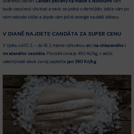
uvařenou večeří.
Candát pečený na másle s fazolkami
vám
bude zaručeně chutnat a navíc se jedná o dietní jídlo, takže vám po
něm nebude těžko a zbyde vám ještě energie na další zábavu.
V DIANĚ NAJDETE CANDÁTA ZA SUPER CENU
V týdnu od 10. 2. – do 16. 2. máme výhodnou akci
na chlazeného i
mraženého candáta
. Původní cena je 490 Kč/kg, v akční
valentýnské slevě za něj zaplatíte
jen 390 Kč/kg
.