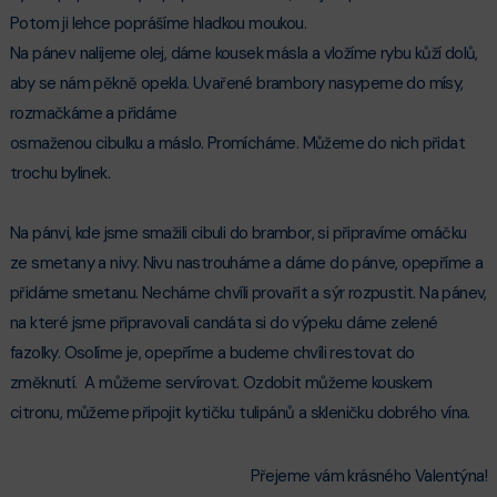
Potom ji lehce poprášíme hladkou moukou.
Na pánev nalijeme olej, dáme kousek másla a vložíme rybu kůží dolů,
aby se nám pěkně opekla. Uvařené brambory nasypeme do mísy,
rozmačkáme a přidáme
osmaženou cibulku a máslo. Promícháme. Můžeme do nich přidat
trochu bylinek.
Na pánvi, kde jsme smažili cibuli do brambor, si připravíme omáčku
ze smetany a nivy. Nivu nastrouháme a dáme do pánve, opepříme a
přidáme smetanu. Necháme chvíli provařit a sýr rozpustit. Na pánev,
na které jsme připravovali candáta si do výpeku dáme zelené
fazolky. Osolíme je, opepříme a budeme chvíli restovat do
změknutí. A můžeme servírovat. Ozdobit můžeme kouskem
citronu, můžeme připojit kytičku tulipánů a skleničku dobrého vína.
Přejeme vám krásného Valentýna!