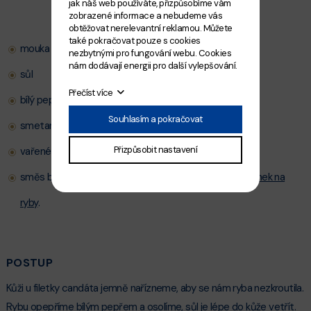
jak náš web používáte, přizpůsobíme vám
zobrazené informace a nebudeme vás
obtěžovat nerelevantní reklamou. Můžete
také pokračovat pouze s cookies
mouka
nezbytnými pro fungování webu. Cookies
nám dodávají energii pro další vylepšování.
sůl
Přečíst více
bílý pepř
Souhlasím a pokračovat
smetana na vaření
Přizpůsobit nastavení
vařené brambory
směs bylinek - Diana doporučuje na candáta
směs bylinek na
ryby
.
POSTUP
Kůži u filetky candáta jemně nařízneme, aby se nám ryba nezkroutila.
Rybu opepříme bílým pepřem a osolíme, sůl je lépe do kůže vetřít.