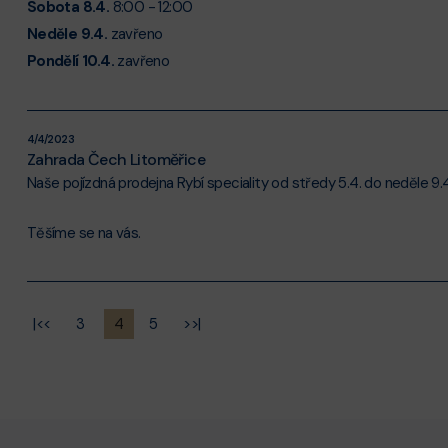
Sobota 8.4.
8:00 - 12:00
Neděle 9.4.
zavřeno
Pondělí 10.4.
zavřeno
4/4/2023
Zahrada Čech Litoměřice
Naše pojízdná prodejna Rybí speciality od středy 5.4. do neděle 9
Těšíme se na vás.
|<<
3
4
5
>>|