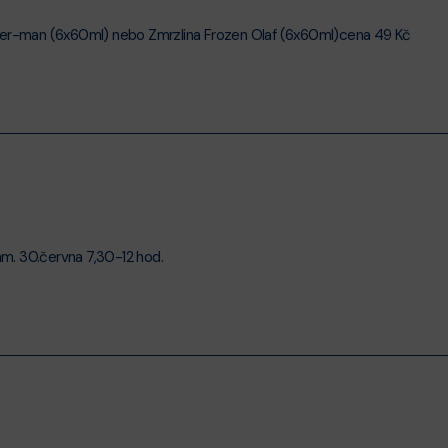
ider-man (6x60ml) nebo Zmrzlina Frozen Olaf (6x60ml)cena 49 Kč
ám. 30.června 7,30-12 hod.