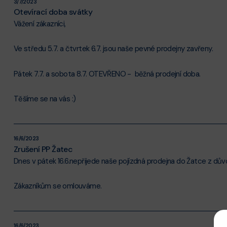
3/7/2023
Otevírací doba svátky
Vážení zákazníci,
Ve středu 5.7. a čtvrtek 6.7. jsou naše pevné prodejny zavřeny.
Pátek 7.7. a sobota 8.7. OTEVŘENO - běžná prodejní doba.
Těšíme se na vás :)
16/6/2023
Zrušení PP Žatec
Dnes v pátek 16.6.nepřijede naše pojízdná prodejna do Žatce z dův
Zákazníkům se omlouváme.
16/6/2023