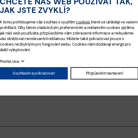
CHCETE NÁŠ WEB POUŽÍVAT TAK,
JAK JSTE ZVYKLÍ?
K tomu potřebujeme váš souhlas s využitím
cookies
, které se ukládají ve vašem
prohlížeči. Díky těmto statistickým, preferenčním a reklamním cookies zjistíme,
 důvodu dovelené.
jak náš web používáte, přizpůsobíme vám zobrazené informace a nebudeme
vás obtěžovat nerelevantní reklamou. Můžete také pokračovat pouze s
cookies nezbytnými pro fungování webu. Cookies nám dodávají energii pro
další vylepšování.
Přečíst více
Souhlasím a pokračovat
Přizpůsobit nastavení
.