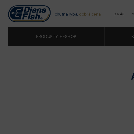
chutná ryba,
dobrá cena
O NÁS
M
PRODUKTY, E-SHOP