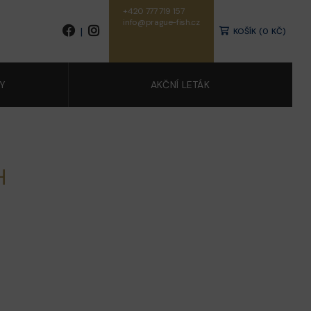
+420 777 719 157
info@prague-fish.cz
|
KOŠÍK (0 KČ)
NY
AKČNÍ LETÁK
H