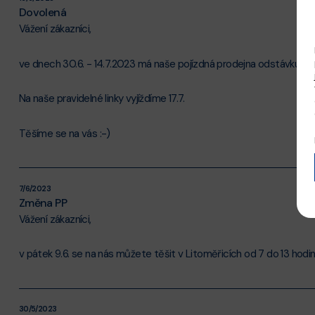
Dovolená
Vážení zákazníci,
ve dnech 30.6. - 14.7.2023 má naše pojízdná prodejna odstávku z
Na naše pravidelné linky vyjíždíme 17.7.
Těšíme se na vás :-)
7/6/2023
Změna PP
Vážení zákazníci,
v pátek 9.6. se na nás můžete těšit v Litoměřicích od 7 do 13 hodin
30/5/2023