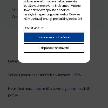
zobrazené informace a nebudeme vás
obtěžovat nerelevantní reklamou. Můžete
Množství
také pokračovat pouze s cookies
Přidat do košíku
nezbytnými pro fungování webu. Cookies
Cena:
177
Kč
nám dodávají energii pro další vylepšování.
Přečíst více
Souhlasím a pokračovat
Přizpůsobit nastavení
Latinský název - Lepidocybium flavobrunneum
Velikost produktu se může lišit v rozmezí ± 20%.
Nadměrná konzumace může vyvolat gastrointestinální
potíže!