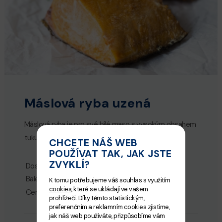
Máslová ryba uzená
Máslová ryba je pro své bílé maso s vysokým obsahem
tuku velice delikátní lahůdka.
CHCETE NÁŠ WEB
POUŽÍVAT TAK, JAK JSTE
ZVYKLÍ?
Dostupnost:
Skladem
Balení:
K tomu potřebujeme váš souhlas s využitím
cookies
, které se ukládají ve vašem
Cena za 1 kg:
590.00 Kč
prohlížeči. Díky těmto statistickým,
preferenčním a reklamním cookies zjistíme,
jak náš web používáte, přizpůsobíme vám