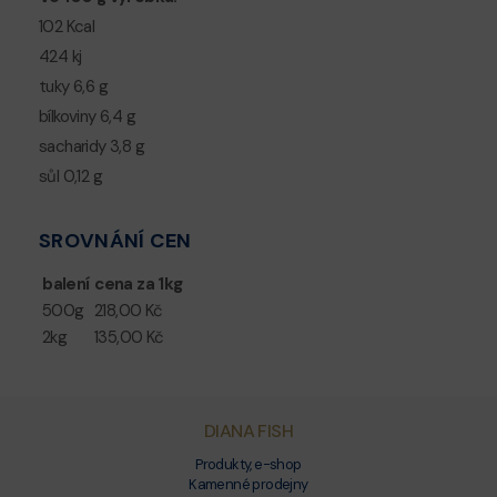
102 Kcal
424 kj
tuky 6,6 g
bílkoviny 6,4 g
sacharidy 3,8 g
sůl 0,12 g
SROVNÁNÍ CEN
balení
cena za 1kg
500g
218,00 Kč
2kg
135,00 Kč
DIANA FISH
Produkty, e-shop
Kamenné prodejny