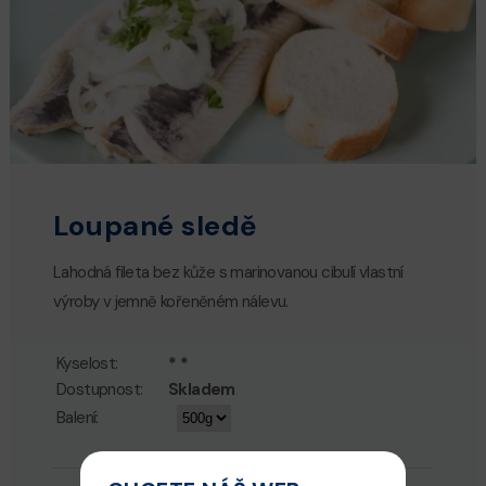
Loupané sledě
Lahodná fileta bez kůže s marinovanou cibulí vlastní
výroby v jemně kořeněném nálevu.
Kyselost:
* *
Dostupnost:
Skladem
Balení: