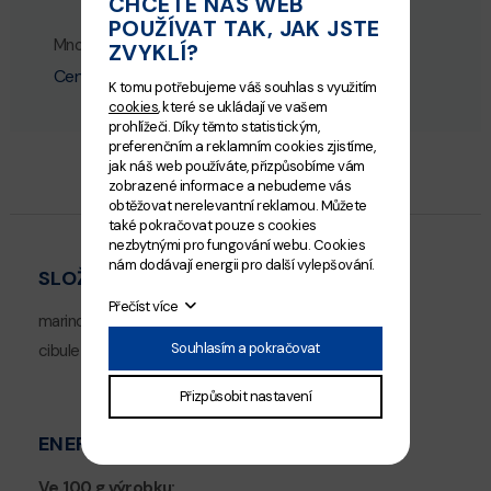
CHCETE NÁŠ WEB
POUŽÍVAT TAK, JAK JSTE
Množství
ZVYKLÍ?
Přidat do košíku
Cena:
109
Kč
K tomu potřebujeme váš souhlas s využitím
cookies
, které se ukládají ve vašem
prohlížeči. Díky těmto statistickým,
preferenčním a reklamním cookies zjistíme,
jak náš web používáte, přizpůsobíme vám
zobrazené informace a nebudeme vás
obtěžovat nerelevantní reklamou. Můžete
také pokračovat pouze s cookies
nezbytnými pro fungování webu. Cookies
nám dodávají energii pro další vylepšování.
SLOŽENÍ
Přečíst více
marinované sleďové filety 54,5%
Souhlasím a pokračovat
cibule
Přizpůsobit nastavení
ENERGETICKÉ HODNOTY
Ve 100 g výrobku: