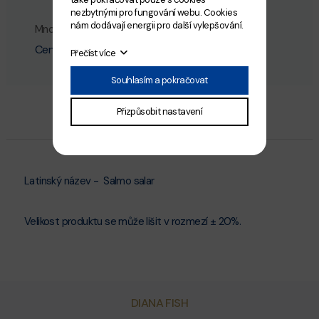
nezbytnými pro fungování webu. Cookies
nám dodávají energii pro další vylepšování.
Množství
Přidat do košíku
Cena:
133
Kč
Přečíst více
Souhlasím a pokračovat
Přizpůsobit nastavení
Latinský název - Salmo salar
Velikost produktu se může lišit v rozmezí ± 20%.
DIANA FISH