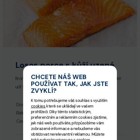
Losos porce s kůží uzené
CHCETE NÁŠ WEB
Kromě lososa uzeného za studena pro Vás Diana také
POUŽÍVAT TAK, JAK JSTE
udí teplým kouřem lososové porce s kůží.
ZVYKLÍ?
K tomu potřebujeme váš souhlas s využitím
Dostupnost:
Skladem
cookies
, které se ukládají ve vašem
prohlížeči. Díky těmto statistickým,
Balení:
preferenčním a reklamním cookies zjistíme,
Cena za 1 kg:
529.00 Kč
jak náš web používáte, přizpůsobíme vám
zobrazené informace a nebudeme vás
obtěžovat nerelevantní reklamou. Můžete
také pokračovat pouze s cookies